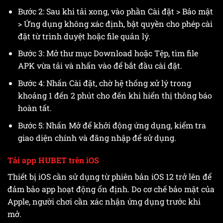
Bước 2: Sau khi tải xong, vào phần Cài đặt > Bảo mật
> Ứng dụng không xác định, bật quyền cho phép cài
đặt từ trình duyệt hoặc file quản lý.
Bước 3: Mở thư mục Download hoặc Tệp, tìm file
APK vừa tải và nhấn vào để bắt đầu cài đặt.
Bước 4: Nhấn Cài đặt, chờ hệ thống xử lý trong
khoảng 1 đến 2 phút cho đến khi hiển thị thông báo
hoàn tất.
Bước 5: Nhấn Mở để khởi động ứng dụng, kiểm tra
giao diện chính và đăng nhập để sử dụng.
Tải app HUBET trên iOS
Thiết bị iOS cần sử dụng từ phiên bản iOS 12 trở lên để
đảm bảo app hoạt động ổn định. Do cơ chế bảo mật của
Apple, người chơi cần xác nhận ứng dụng trước khi
mở.