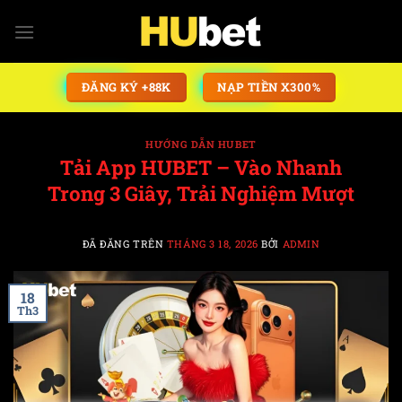
Chuyển
đến
nội
dung
ĐĂNG KÝ +88K
NẠP TIỀN X300%
HƯỚNG DẪN HUBET
Tải App HUBET – Vào Nhanh
Trong 3 Giây, Trải Nghiệm Mượt
ĐÃ ĐĂNG TRÊN
THÁNG 3 18, 2026
BỞI
ADMIN
18
Th3