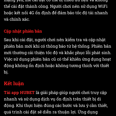
thể cài đặt thành công. Người chơi nên sử dụng WiFi
hoặc kết nối 4G ổn định để đảm bảo tốc độ tải nhanh
và chính xác.
Cập nhật phiên bản
Sau khi cài đặt, người chơi nên kiểm tra và cập nhật
phiên bản mới khi có thông báo từ hệ thống. Phiên bản
mới thường cải thiện tốc độ và khắc phục lỗi phát sinh.
Việc sử dụng phiên bản cũ có thể khiến ứng dụng hoạt
động không ổn định hoặc không tương thích với thiết
bị.
Kết luận
Tải app HUBET
là giải pháp giúp người chơi truy cập
nhanh và sử dụng dịch vụ ổn định trên thiết bị di
động. Khi thực hiện đúng các bước và lưu ý cần thiết,
quá trình cài đặt sẽ diễn ra thuận lợi. Ứng dụng