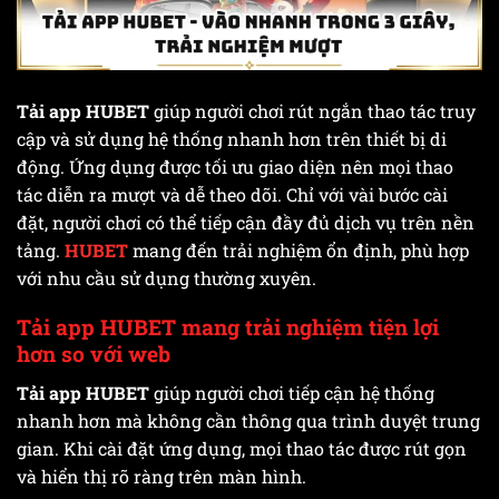
Tải app HUBET
giúp người chơi rút ngắn thao tác truy
cập và sử dụng hệ thống nhanh hơn trên thiết bị di
động. Ứng dụng được tối ưu giao diện nên mọi thao
tác diễn ra mượt và dễ theo dõi. Chỉ với vài bước cài
đặt, người chơi có thể tiếp cận đầy đủ dịch vụ trên nền
tảng.
HUBET
mang đến trải nghiệm ổn định, phù hợp
với nhu cầu sử dụng thường xuyên.
Tải app HUBET mang trải nghiệm tiện lợi
hơn so với web
Tải app HUBET
giúp người chơi tiếp cận hệ thống
nhanh hơn mà không cần thông qua trình duyệt trung
gian. Khi cài đặt ứng dụng, mọi thao tác được rút gọn
và hiển thị rõ ràng trên màn hình.