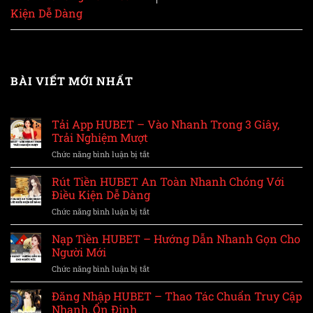
Kiện Dễ Dàng
BÀI VIẾT MỚI NHẤT
Tải App HUBET – Vào Nhanh Trong 3 Giây,
Trải Nghiệm Mượt
ở
Chức năng bình luận bị tắt
Tải
App
Rút Tiền HUBET An Toàn Nhanh Chóng Với
HUBET
Điều Kiện Dễ Dàng
–
ở
Chức năng bình luận bị tắt
Vào
Rút
Nhanh
Tiền
Nạp Tiền HUBET – Hướng Dẫn Nhanh Gọn Cho
Trong
HUBET
3
Người Mới
An
Giây,
ở
Chức năng bình luận bị tắt
Toàn
Trải
Nạp
Nhanh
Nghiệm
Tiền
Đăng Nhập HUBET – Thao Tác Chuẩn Truy Cập
Chóng
Mượt
HUBET
Với
Nhanh, Ổn Định